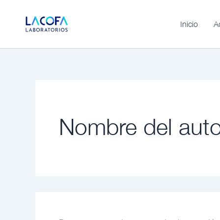
Buscar:
Omitir
e
Inicio
A
ir
al
contenido
Nombre del auto