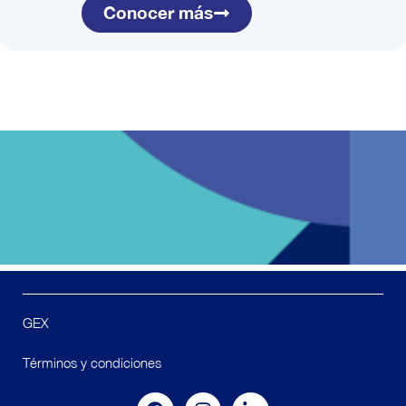
Conocer más
GEX
Términos y condiciones
F
I
L