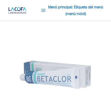
Omitir
Menú principal: Etiqueta del menú
e
(menú móvil)
ir
al
contenido