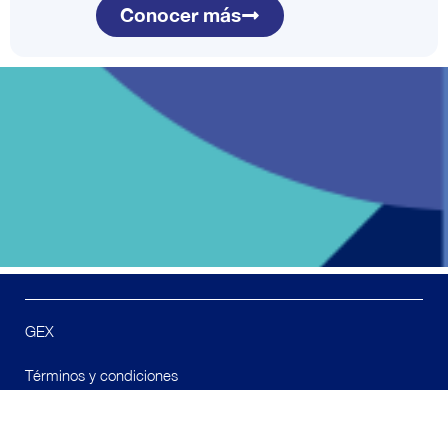
Conocer más
GEX
Términos y condiciones
F
I
L
a
n
i