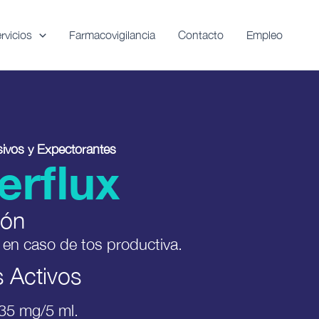
rvicios
Farmacovigilancia
Contacto
Empleo
sivos y Expectorantes
erflux
ión
en caso de tos productiva.
s Activos
 35 mg/5 ml.