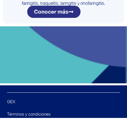
faringitis, traqueítis, laringitis y rinofaringitis.
Conocer más
GEX
Términos y condiciones
F
I
L