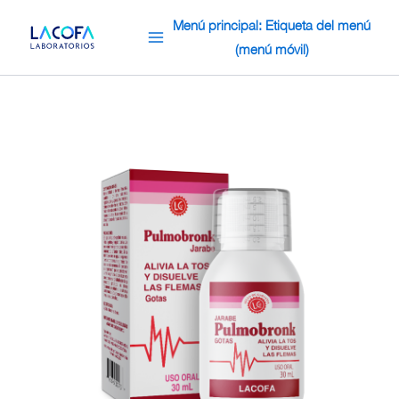
Omitir
Menú principal: Etiqueta del menú
e
(menú móvil)
ir
al
contenido