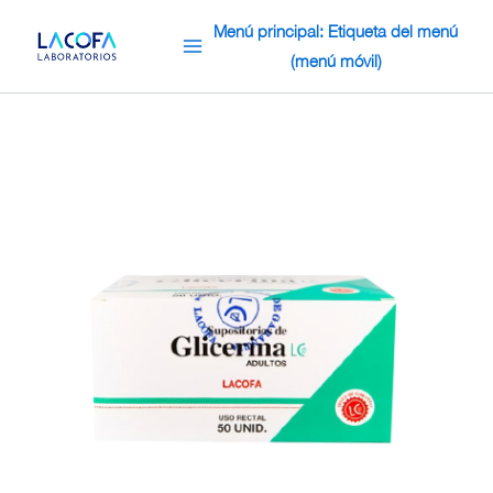
Omitir
Menú principal: Etiqueta del menú
e
(menú móvil)
ir
al
contenido