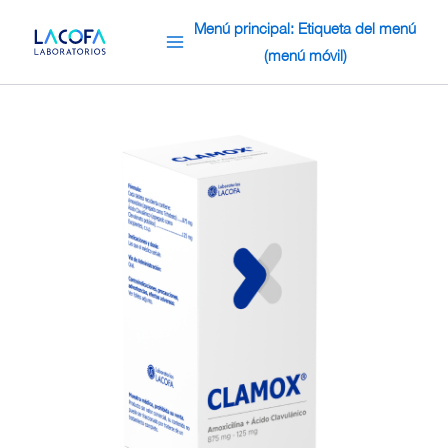
Omitir
Menú principal: Etiqueta del menú
e
(menú móvil)
ir
al
contenido