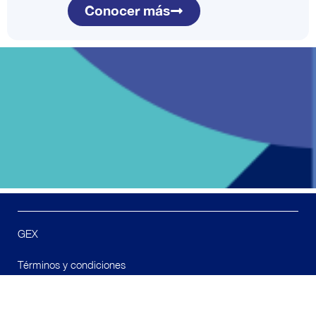
Conocer más
GEX
Términos y condiciones
F
I
L
a
n
i