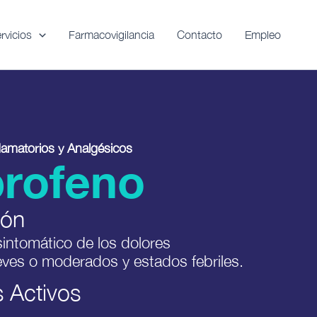
rvicios
Farmacovigilancia
Contacto
Empleo
flamatorios y Analgésicos
profeno
ión
 sintomático de los dolores
eves o moderados y estados febriles.
s Activos